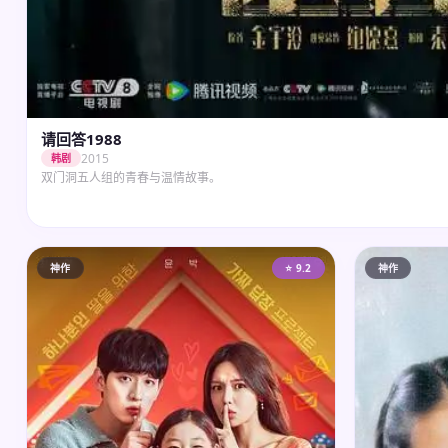
请回答1988
2015
韩剧
双门洞五人组的青春与温情故事。
神作
⭐ 9.2
神作