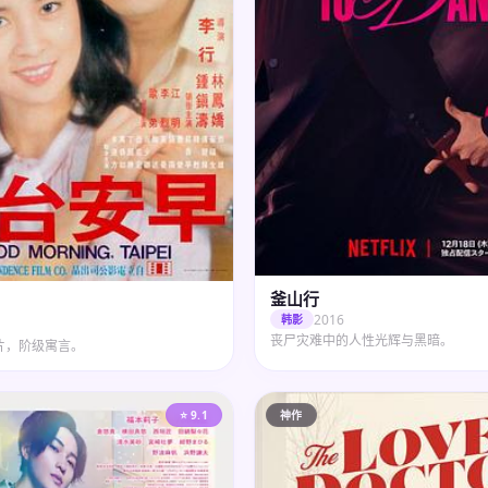
釜山行
2016
韩影
丧尸灾难中的人性光辉与黑暗。
片，阶级寓言。
⭐ 9.1
神作