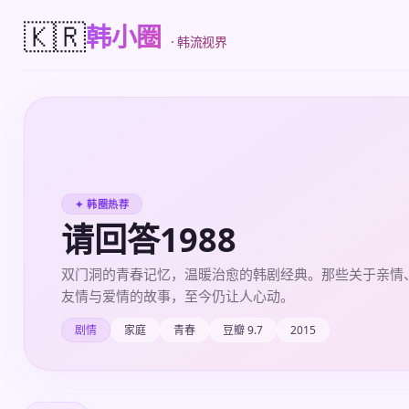
🇰🇷
韩小圈
· 韩流视界
✦ 韩圈热荐
请回答1988
双门洞的青春记忆，温暖治愈的韩剧经典。那些关于亲情
友情与爱情的故事，至今仍让人心动。
剧情
家庭
青春
豆瓣 9.7
2015