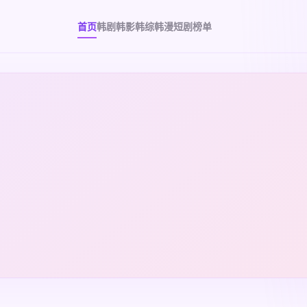
首页
韩剧
韩影
韩综
韩漫
短剧
榜单
、