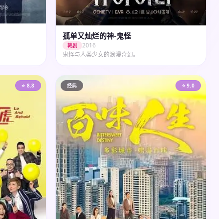
孤单又灿烂的神-鬼怪
2016
韩剧
鬼怪与人类少女的浪漫奇幻。
⭐ 8.8
经典
⭐ 9.0