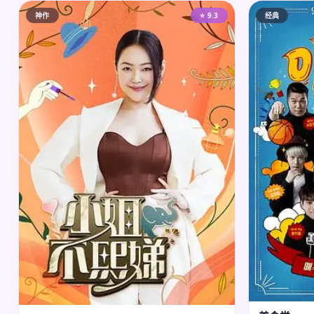
神作
⭐ 9.3
经典