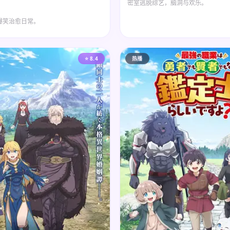
密室逃脱综艺，脑洞与欢乐。
爆笑治愈日常。
⭐ 8.4
热播