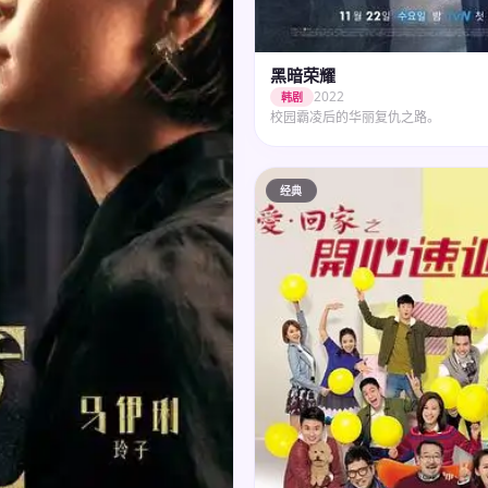
黑暗荣耀
2022
韩剧
校园霸凌后的华丽复仇之路。
经典