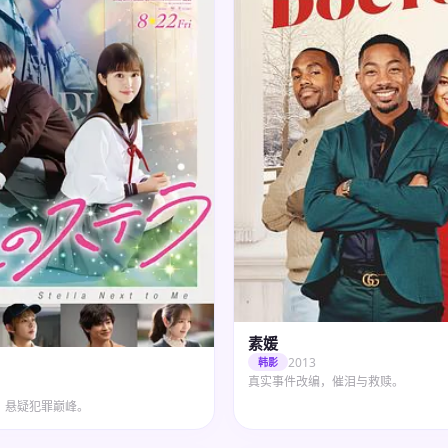
素媛
2013
韩影
真实事件改编，催泪与救赎。
，悬疑犯罪巅峰。