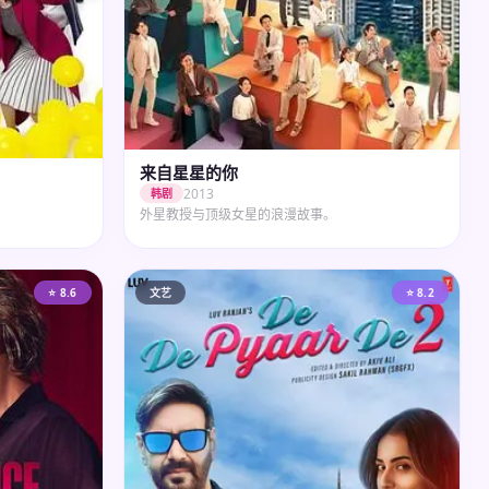
来自星星的你
2013
韩剧
外星教授与顶级女星的浪漫故事。
⭐ 8.6
文艺
⭐ 8.2