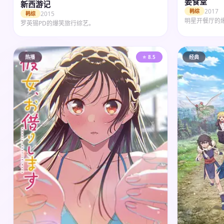
姜食堂
新西游记
2017
韩综
2015
韩综
明星开餐厅的
罗英锡PD的爆笑旅行综艺。
热播
⭐ 8.5
经典