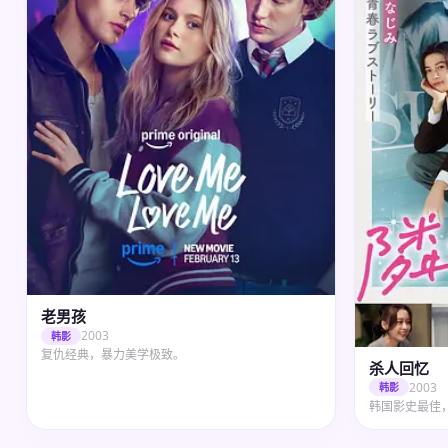
老男孩
2003
韩影
复仇经典，暴力美学极致。
杀人回忆
2003
韩影
韩国影史最佳