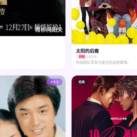
太阳的后裔
2016
韩剧
特战部队军官与医生的战地爱情。
⭐ 9.3
经典