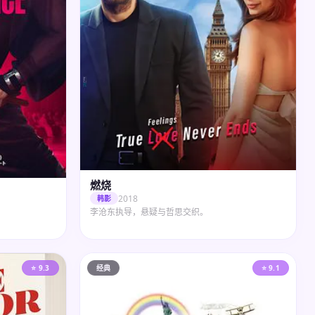
燃烧
2018
韩影
李沧东执导，悬疑与哲思交织。
⭐ 9.3
经典
⭐ 9.1