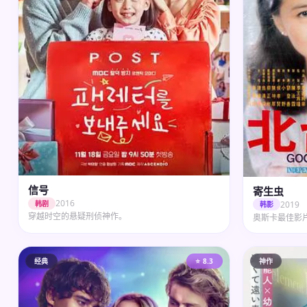
信号
寄生虫
2016
2019
韩剧
韩影
穿越时空的悬疑刑侦神作。
奥斯卡最佳影
经典
⭐ 8.3
神作