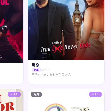
燃烧
2018
韩影
李沧东执导，悬疑与哲思交织。
⭐ 9.3
经典
⭐ 9.1