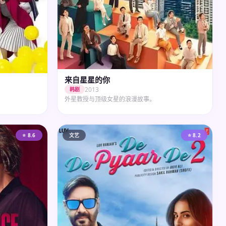
来自星星的你
2013
韩剧
外星教授与顶级女星的浪漫故事。
⭐ 8.6
文艺
⭐ 8.2