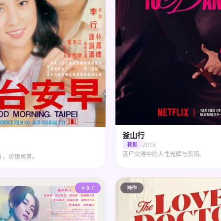
釜山行
2016
韩影
丧尸灾难中的人性光辉与黑暗。
片，阶级寓言。
⭐ 9.1
神作