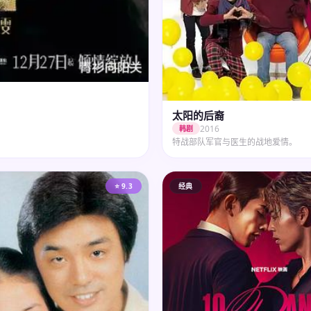
太阳的后裔
2016
韩剧
特战部队军官与医生的战地爱情。
⭐ 9.3
经典