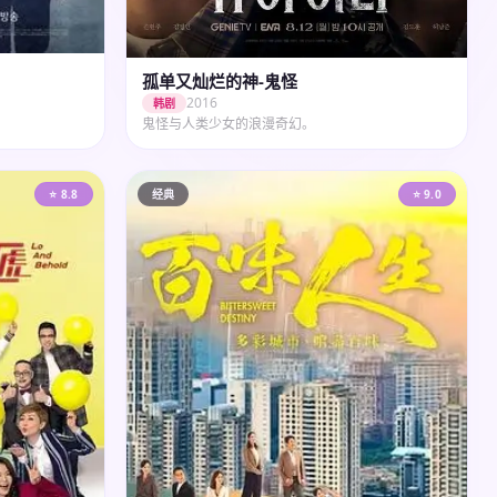
孤单又灿烂的神-鬼怪
2016
韩剧
鬼怪与人类少女的浪漫奇幻。
⭐ 8.8
经典
⭐ 9.0