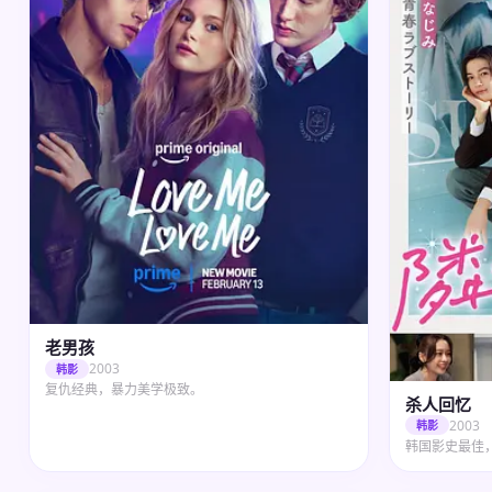
老男孩
2003
韩影
复仇经典，暴力美学极致。
杀人回忆
2003
韩影
韩国影史最佳