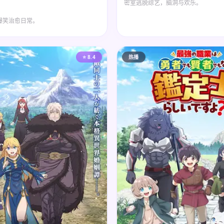
密室逃脱综艺，脑洞与欢乐。
爆笑治愈日常。
⭐ 8.4
热播