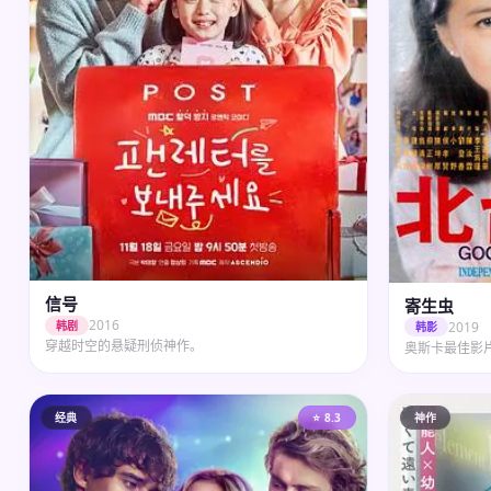
信号
寄生虫
2016
2019
韩剧
韩影
穿越时空的悬疑刑侦神作。
奥斯卡最佳影
经典
⭐ 8.3
神作