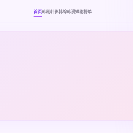
首页
韩剧
韩影
韩综
韩漫
短剧
榜单
、