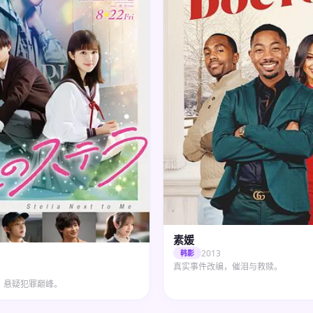
素媛
2013
韩影
真实事件改编，催泪与救赎。
，悬疑犯罪巅峰。