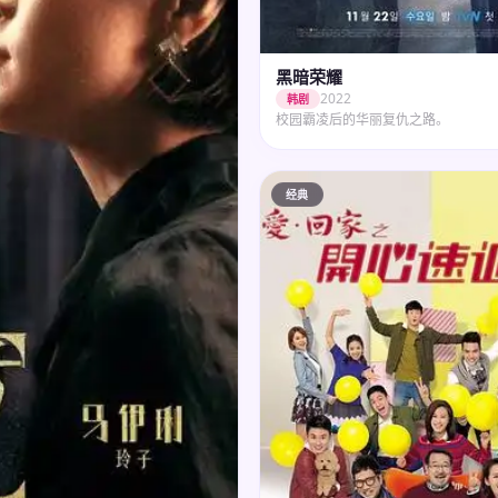
黑暗荣耀
2022
韩剧
校园霸凌后的华丽复仇之路。
经典