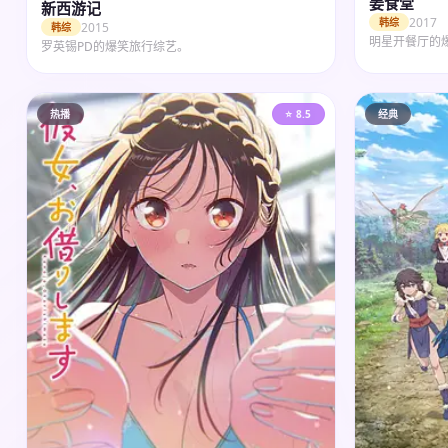
姜食堂
新西游记
2017
韩综
2015
韩综
明星开餐厅的
罗英锡PD的爆笑旅行综艺。
热播
⭐ 8.5
经典