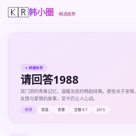
🇰🇷
韩小圈
· 韩流视界
✦ 韩圈热荐
请回答1988
双门洞的青春记忆，温暖治愈的韩剧经典。那些关于亲情
友情与爱情的故事，至今仍让人心动。
剧情
家庭
青春
豆瓣 9.7
2015