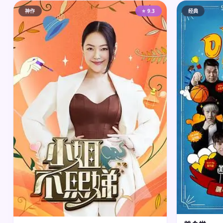
神作
⭐ 9.3
经典