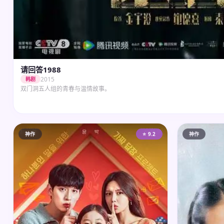
请回答1988
2015
韩剧
双门洞五人组的青春与温情故事。
神作
⭐ 9.2
神作